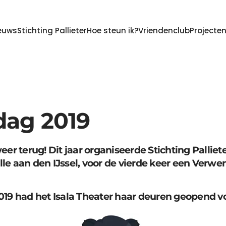
euws
Stichting Pallieter
Hoe steun ik?
Vriendenclub
Projecte
dag 2019
r terug! Dit jaar organiseerde Stichting Palli
le aan den IJssel, voor de vierde keer een Verw
019 had het Isala Theater haar deuren geopend vo