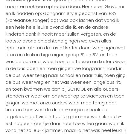
mochten ook een optreden doen, Henkie en Giovanni
en Ik hadden op: Gangnam Style gedanst van: PSY.
(koreaanse zanger) dat was ook lachen dat vond ik
een hele hele leuke avond die ik, en de andere
kinderen denk ik nooit meer zullen vergeten. en de
laatste avond en ochtend gingen we even alles
opruimen alles in de tas of koffer doen, we gingen wat
eten en drinken bij je eigen groep B1 en B2. en toen
was de bus er al weer toen alle tassen en koffers weer
in de bus doen en toen gingen we langzaam hand, in
de bus. weer terug naar school en naar huis, toen ging
de bus weer weg en het was weer een lange bus rit,
en toen kwamen we aan bij SCHOOL en alle ouders
stonden er weer om ons weer op te wachten en toen
gingen we met onze ouders weer mee terug naar
huis. en toen was de drieda-aagse schoolreis
afgelopen dat vind ik heel erg jammer want ik zou b-
est nog een keertje daar naar toe willen gaan, want ik
vond het zo leu-k jammer. maar ja het was heel leuk!!!!!!