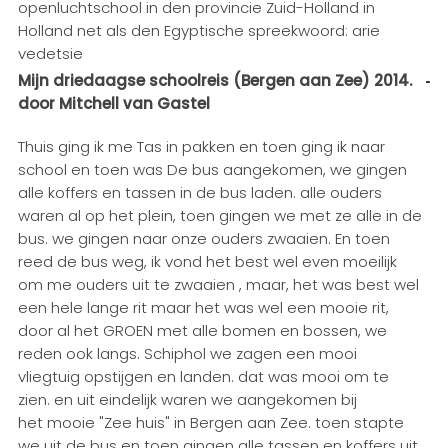
openluchtschool in den provincie Zuid-Holland in
Holland net als den Egyptische spreekwoord: arie
vedetsie
Mijn driedaagse schoolreis (Bergen aan Zee) 2014.
door Mitchell van Gastel
Thuis ging ik me Tas in pakken en toen ging ik naar
school en toen was De bus aangekomen, we gingen
alle koffers en tassen in de bus laden. alle ouders
waren al op het plein, toen gingen we met ze alle in de
bus. we gingen naar onze ouders zwaaien. En toen
reed de bus weg, ik vond het best wel even moeilijk
om me ouders uit te zwaaien , maar, het was best wel
een hele lange rit maar het was wel een mooie rit,
door al het GROEN met alle bomen en bossen, we
reden ook langs. Schiphol we zagen een mooi
vliegtuig opstijgen en landen. dat was mooi om te
zien. en uit eindelijk waren we aangekomen bij
het mooie "Zee huis" in Bergen aan Zee. toen stapte
we uit de bus en toen gingen alle tassen en koffers uit