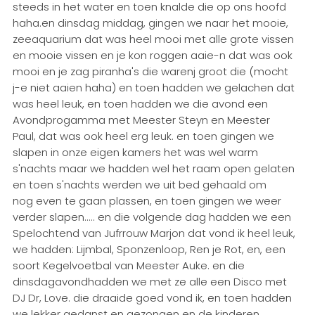
steeds in het water en toen knalde die op ons hoofd
haha.en dinsdag middag, gingen we naar het mooie,
zeeaquarium dat was heel mooi met alle grote vissen
en mooie vissen en je kon roggen aaie-n dat was ook
mooi en je zag piranha's die warenj groot die (mocht
j-e niet aaien haha) en toen hadden we gelachen dat
was heel leuk, en toen hadden we die avond een
Avondprogamma met Meester Steyn en Meester
Paul, dat was ook heel erg leuk. en toen gingen we
slapen in onze eigen kamers het was wel warm
s'nachts maar we hadden wel het raam open gelaten
en toen s'nachts werden we uit bed gehaald om
nog even te gaan plassen, en toen gingen we weer
verder slapen..... en die volgende dag hadden we een
Spelochtend van Jufrrouw Marjon dat vond ik heel leuk,
we hadden: Lijmbal, Sponzenloop, Ren je Rot, en, een
soort Kegelvoetbal van Meester Auke. en die
dinsdagavondhadden we met ze alle een Disco met
DJ Dr, Love. die draaide goed vond ik, en toen hadden
we lekker gedanst en gezongen en de kinderen