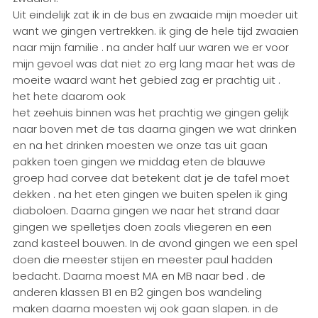
Uit eindelijk zat ik in de bus en zwaaide mijn moeder uit
want we gingen vertrekken. ik ging de hele tijd zwaaien
naar mijn familie . na ander half uur waren we er voor
mijn gevoel was dat niet zo erg lang maar het was de
moeite waard want het gebied zag er prachtig uit .
het hete daarom ook
het zeehuis binnen was het prachtig we gingen gelijk
naar boven met de tas daarna gingen we wat drinken
en na het drinken moesten we onze tas uit gaan
pakken toen gingen we middag eten de blauwe
groep had corvee dat betekent dat je de tafel moet
dekken . na het eten gingen we buiten spelen ik ging
diaboloen. Daarna gingen we naar het strand daar
gingen we spelletjes doen zoals vliegeren en een
zand kasteel bouwen. In de avond gingen we een spel
doen die meester stijen en meester paul hadden
bedacht. Daarna moest MA en MB naar bed . de
anderen klassen B1 en B2 gingen bos wandeling
maken daarna moesten wij ook gaan slapen. in de