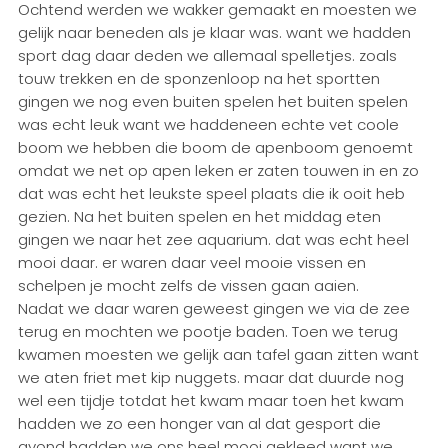
Ochtend werden we wakker gemaakt en moesten we
gelijk naar beneden als je klaar was. want we hadden
sport dag daar deden we allemaal spelletjes. zoals
touw trekken en de sponzenloop na het sportten
gingen we nog even buiten spelen het buiten spelen
was echt leuk want we haddeneen echte vet coole
boom we hebben die boom de apenboom genoemt
omdat we net op apen leken er zaten touwen in en zo
dat was echt het leukste speel plaats die ik ooit heb
gezien. Na het buiten spelen en het middag eten
gingen we naar het zee aquarium. dat was echt heel
mooi daar. er waren daar veel mooie vissen en
schelpen je mocht zelfs de vissen gaan aaien.
Nadat we daar waren geweest gingen we via de zee
terug en mochten we pootje baden. Toen we terug
kwamen moesten we gelijk aan tafel gaan zitten want
we aten friet met kip nuggets. maar dat duurde nog
wel een tijdje totdat het kwam maar toen het kwam
hadden we zo een honger van al dat gesport die
avond hadden we ons heel mooi gekleed want we