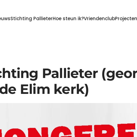
euws
Stichting Pallieter
Hoe steun ik?
Vriendenclub
Projecte
chting Pallieter (ge
de Elim kerk)